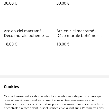
30,00 €
30,00 €
Arc-en-ciel macramé -
Arc-en-ciel macramé -
Déco murale bohème -
Déco murale bohème -
ALBA
JOYA
18,00 €
18,00 €
Cookies
Contact
CGV
Politique de
Politique de cookies
Ce site Internet utilise des cookies. Les cookies sont de petits fichiers qui
confidentialité
nous aident à comprendre comment vous utilisez nos services afin
d'améliorer votre expérience. Vous pouvez en savoir plus sur ces cookies
et contrôler la façon dont ils sont utilisés en cliquant sur « Paramètres des