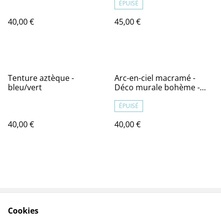
bébé ou enfant
ÉPUISÉ
40,00 €
45,00 €
Tenture aztèque -
Arc-en-ciel macramé -
bleu/vert
Déco murale bohème -
JOY
ÉPUISÉ
40,00 €
40,00 €
Cookies
Contact
CGV