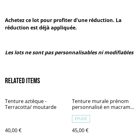
Achetez ce lot pour profiter d'une réduction. La
réduction est déjà appliquée.
Les lots ne sont pas personnalisables ni modifiables
Related items
Tenture aztèque -
Tenture murale prénom
Terracotta/ moutarde
personnalisé en macramé
– Décoration chambre
bébé ou enfant
ÉPUISÉ
40,00 €
45,00 €