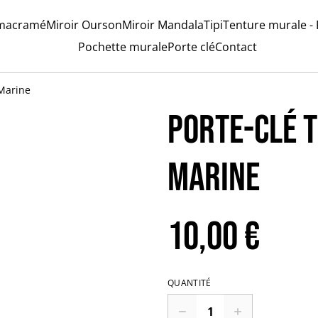
 macramé
Miroir Ourson
Miroir Mandala
Tipi
Tenture murale -
Pochette murale
Porte clé
Contact
 Marine
Porte-clé t
Marine
10,00 €
QUANTITÉ