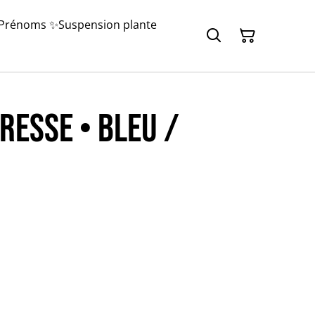
 Prénoms ✨
Suspension plante
resse • Bleu /