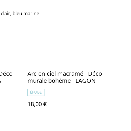
u clair, bleu marine
 Déco
Arc-en-ciel macramé - Déco
A
murale bohème - LAGON
ÉPUISÉ
18,00 €