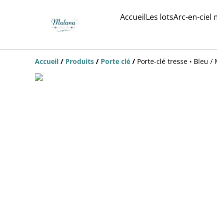
Accueil
Les lots
Arc-en-ciel
Accueil
/
Produits
/
Porte clé
/
Porte-clé tresse • Bleu /