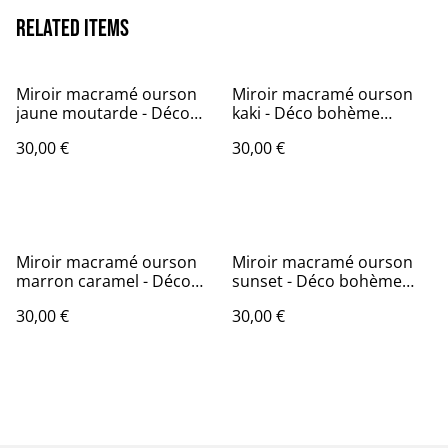
Related items
Miroir macramé ourson
Miroir macramé ourson
jaune moutarde - Déco
kaki - Déco bohème
bohème chambre
chambre bébé/enfant
30,00 €
30,00 €
bébé/enfant
Miroir macramé ourson
Miroir macramé ourson
marron caramel - Déco
sunset - Déco bohème
bohème chambre
chambre bébé/enfant
30,00 €
30,00 €
bébé/enfant